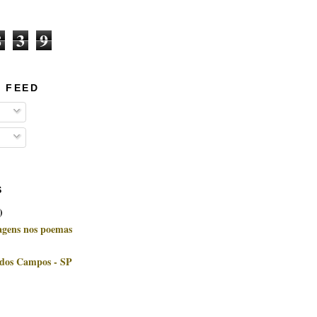
8
3
9
 FEED
S
)
uagens nos poemas
 dos Campos - SP