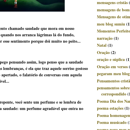
mensagens cristãs
mensagens de bom
Mensagens de oti
meu blog sumiu
(1
mento chamado saudade que mora em nosso
Momentos Perfeito
, quando nos arranca lágrimas lá do fundo,
narração
(1)
 esse sentimento porque dói muito no peito...
Natal
(1)
Oração
(2)
oração e súplica
(1
ego pensando assim, logo penso que a saudade
Oração em versos
as lembranças, é ela que traz aquele sorriso gostoso
pegaram meu blog
o apertado, o falatório de conversas com aquela
Pensamentos crist
vel...
pensamentos sobr
correspondido
(
Poema Dia dos Na
repente, você sente um perfume e se lembra de
poema estações
(1)
a saudade: um perfume agradável que entra no
Poema homenage
Poema musicado
(
poema para meu p