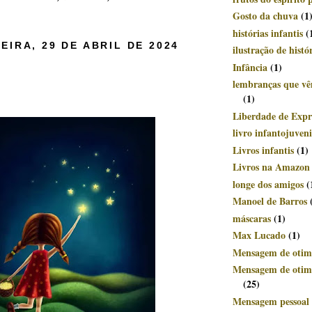
Gosto da chuva
(1
histórias infantis
(
EIRA, 29 DE ABRIL DE 2024
ilustração de histó
Infância
(1)
lembranças que v
(1)
Liberdade de Expr
livro infantojuveni
Livros infantis
(1)
Livros na Amazon
longe dos amigos
(
Manoel de Barros
máscaras
(1)
Max Lucado
(1)
Mensagem de otim
Mensagem de otimi
(25)
Mensagem pessoal 