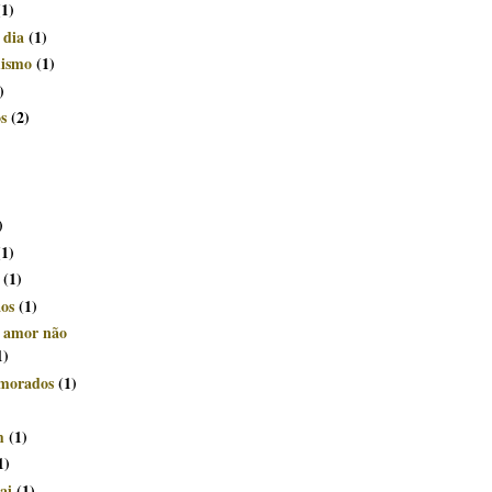
(1)
 dia
(1)
mismo
(1)
)
s
(2)
)
(1)
(1)
ãos
(1)
e amor não
1)
morados
(1)
m
(1)
1)
ai
(1)