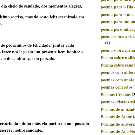
 dia cheio de saudade, dos momentos alegres,
poema para o Dia 
poema para o meu
ltimo sorriso, mas do rosto feliz eternizado em
poema para um a
s.
poema personifica
poema sobre a vid
(1)
 de pedacinhos de felicidade, juntar cada
poema sobre carnav
 fazer um laço em um presente bem bonito: o
Poema sobre o silê
heio de lembranças do passado.
Poema sobre saud
poemas com aliter
poemas com anáfo
poemas concretos
Poemas Cristãos
(
poemas cristãos so
Poemas de amizad
Poemas de Amor
(
versário da minha mãe, ela partiu no ano passado
Poemas de anivers
 escrever sobre saudade...
Poemas de Ano No