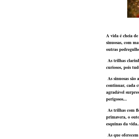
A vida é cheia de 
sinuosas, com mat
outras pedregulho
As trilhas clari
curiosos, pois tud
As sinuosas são 
continuar, cada 
agradável surpre
perigosos...
As trilhas com f
primavera, o out
esquinas da vida.
As que oferecem 