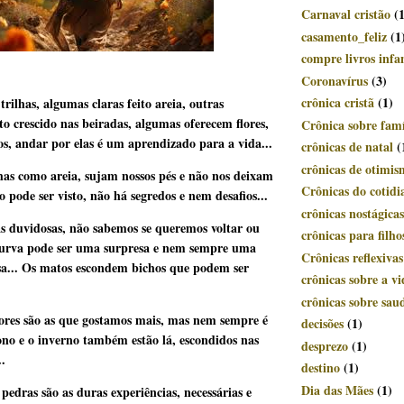
Carnaval cristão
(
casamento_feliz
(1
compre livros infan
Coronavírus
(3)
crônica cristã
(1)
trilhas, algumas claras feito areia, outras
o crescido nas beiradas, algumas oferecem flores,
Crônica sobre famí
s, andar por elas é um aprendizado para a vida...
crônicas de natal
(
crônicas de otimi
nhas como areia, sujam nossos pés e não nos deixam
Crônicas do cotidi
o pode ser visto, não há segredos e nem desafios...
crônicas nostágicas
as duvidosas, não sabemos se queremos voltar ou
crônicas para filho
curva pode ser uma surpresa e nem sempre uma
Crônicas reflexivas
sa... Os matos escondem bichos que podem ser
crônicas sobre a vi
crônicas sobre sau
lores são as que gostamos mais, mas nem sempre é
decisões
(1)
ono e o inverno também estão lá, escondidos nas
desprezo
(1)
..
destino
(1)
Dia das Mães
(1)
pedras são as duras experiências, necessárias e