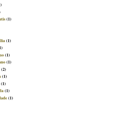
1)
)
tis
(1)
lia
(1)
1)
smo
(1)
ano
(1)
(2)
s
(1)
(1)
da
(1)
dade
(1)