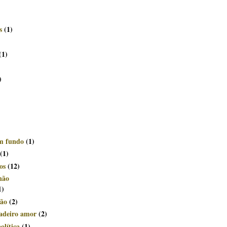
s
(1)
(1)
)
om fundo
(1)
(1)
os
(12)
não
1)
ção
(2)
dadeiro amor
(2)
olítica
(1)