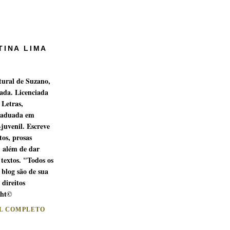
TINA LIMA
tural de Suzano,
ada. Licenciada
 Letras,
raduada em
-juvenil. Escreve
os, prosas
, além de dar
 textos. "Todos os
 blog são de sua
 direitos
ght©
IL COMPLETO