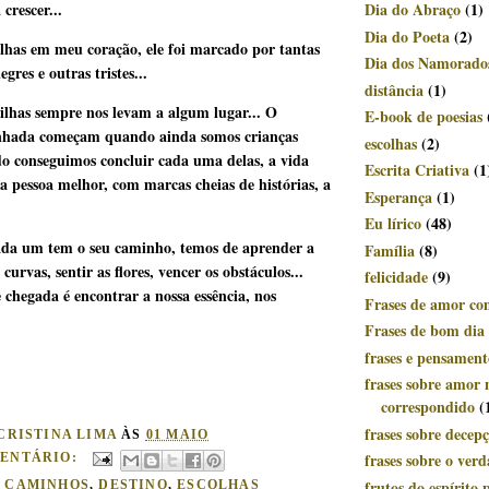
crescer...
Dia do Abraço
(1)
Dia do Poeta
(2)
lhas em meu coração, ele foi marcado por tantas
Dia dos Namorado
egres e outras tristes...
distância
(1)
rilhas sempre nos levam a algum lugar... O
E-book de poesias
inhada começam quando ainda somos crianças
escolhas
(2)
do conseguimos concluir cada uma delas, a vida
Escrita Criativa
(1
 pessoa melhor, com marcas cheias de histórias, a
Esperança
(1)
Eu lírico
(48)
ada um tem o seu caminho, temos de aprender a
Família
(8)
 curvas, sentir as flores, vencer os obstáculos...
felicidade
(9)
 chegada é encontrar a nossa essência, nos
Frases de amor c
Frases de bom dia
frases e pensament
frases sobre amor 
correspondido
(
frases sobre decep
CRISTINA LIMA
ÀS
01 MAIO
frases sobre o ver
ENTÁRIO:
frutos do espírito p
:
CAMINHOS
,
DESTINO
,
ESCOLHAS