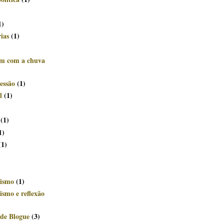
)
1)
rias
(1)
êm com a chuva
essão
(1)
l
(1)
(1)
1)
(1)
ismo
(1)
smo e reflexão
de Blogue
(3)