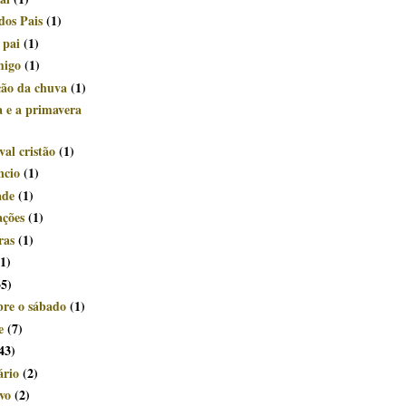
dos Pais
(1)
 pai
(1)
migo
(1)
ção da chuva
(1)
a e a primavera
al cristão
(1)
ncio
(1)
ade
(1)
ações
(1)
ras
(1)
(1)
35)
bre o sábado
(1)
e
(7)
43)
ário
(2)
vo
(2)