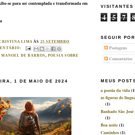
exibe-se para ser contemplada e transformada em
VISITANTES
4
5
7
ma
SEGUIR POR
CRISTINA LIMA
ÀS
25 SETEMBRO
Postagens
ENTÁRIO:
:
MANOEL DE BARROS
,
POESIA SOBRE
Comentários
MEUS POST
IRA, 1 DE MAIO DE 2024
a poesia da vida
(1
as figuras de ling
(1)
Banhado São José
(1)
Boa noite
(1)
Caminhos
(1)