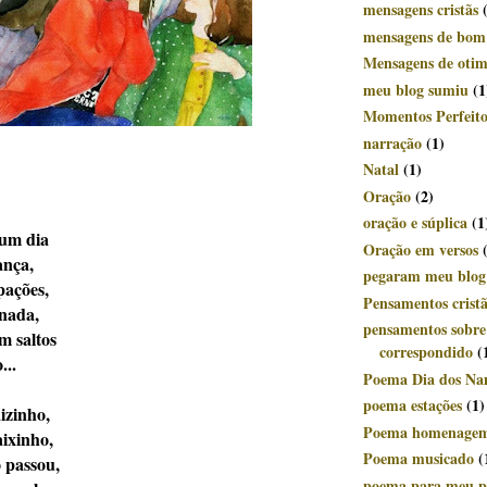
mensagens cristãs
mensagens de bom
Mensagens de oti
meu blog sumiu
(1
Momentos Perfeito
narração
(1)
Natal
(1)
Oração
(2)
oração e súplica
(1
um dia
Oração em versos
ança,
pegaram meu blog
pações,
Pensamentos crist
 nada,
pensamentos sobr
m saltos
correspondido
(
...
Poema Dia dos Na
poema estações
(1)
izinho,
Poema homenage
ixinho,
Poema musicado
(
 passou,
poema para meu p