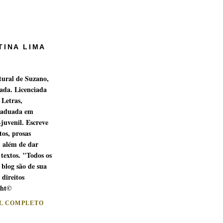
TINA LIMA
tural de Suzano,
ada. Licenciada
 Letras,
raduada em
-juvenil. Escreve
os, prosas
, além de dar
 textos. "Todos os
 blog são de sua
 direitos
ght©
IL COMPLETO