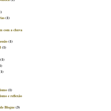
)
1)
rias
(1)
êm com a chuva
essão
(1)
l
(1)
(1)
1)
(1)
ismo
(1)
smo e reflexão
de Blogue
(3)