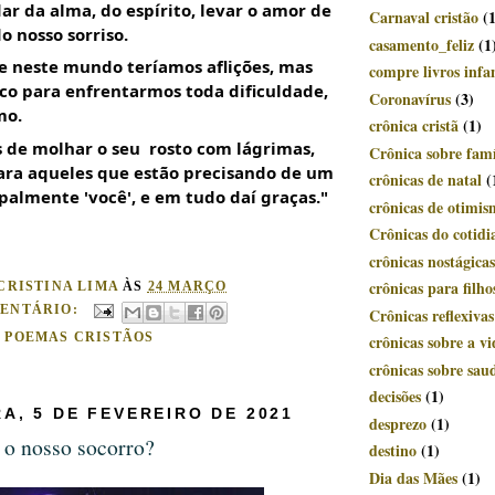
r da alma, do espírito, levar o amor de 
Carnaval cristão
(
o nosso sorriso.
casamento_feliz
(1
ue neste mundo teríamos aflições, mas 
compre livros infan
sco para enfrentarmos toda dificuldade, 
Coronavírus
(3)
mo.
crônica cristã
(1)
de molhar o seu  rosto com lágrimas, 
Crônica sobre famí
para aqueles que estão precisando de um 
crônicas de natal
(
ipalmente 'você', e em tudo daí graças."
crônicas de otimi
Crônicas do cotidi
crônicas nostágicas
crônicas para filho
CRISTINA LIMA
ÀS
24 MARÇO
ENTÁRIO:
Crônicas reflexivas
:
POEMAS CRISTÃOS
crônicas sobre a vi
crônicas sobre sau
decisões
(1)
RA, 5 DE FEVEREIRO DE 2021
desprezo
(1)
o nosso socorro?
destino
(1)
Dia das Mães
(1)