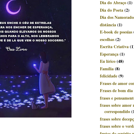
Dia do Abraço
(1)
Dia do Poeta
(2)
Dia dos Namorado
distância
(1)
E-book de poesias
escolhas
(2)
Escrita Criativa
(1
Esperança
(1)
Eu lírico
(48)
Família
(8)
felicidade
(9)
Frases de amor c
Frases de bom dia
frases e pensament
frases sobre amor 
correspondido
(
frases sobre decep
frases sobre o ver
frutos do espírito p