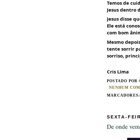
Temos de cuida
Jesus dentro d
Jesus disse q
Ele está cono
com bom âni
Mesmo depois 
tente sorrir 
sorriso, princ
Cris Lima
POSTADO POR
NENHUM COM
MARCADORES
SEXTA-FEI
De onde vem 