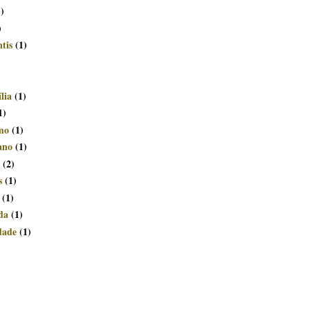
1)
)
tis
(1)
lia
(1)
1)
smo
(1)
ano
(1)
(2)
s
(1)
(1)
da
(1)
dade
(1)