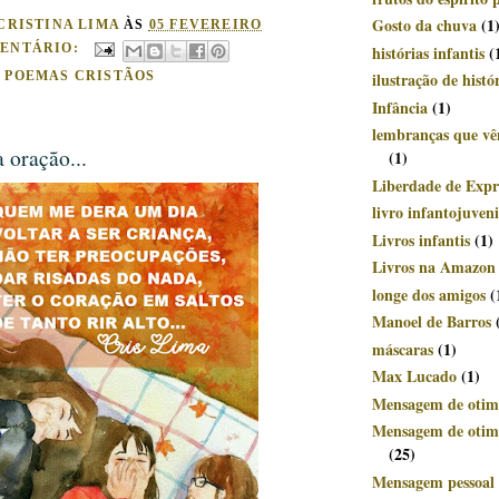
Gosto da chuva
(1
CRISTINA LIMA
ÀS
05 FEVEREIRO
ENTÁRIO:
histórias infantis
(
:
POEMAS CRISTÃOS
ilustração de histó
Infância
(1)
lembranças que v
 oração...
(1)
Liberdade de Expr
livro infantojuveni
Livros infantis
(1)
Livros na Amazon
longe dos amigos
(
Manoel de Barros
máscaras
(1)
Max Lucado
(1)
Mensagem de otim
Mensagem de otimi
(25)
Mensagem pessoal 