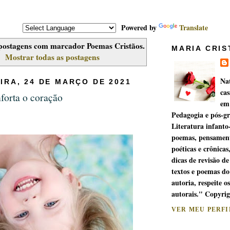
Powered by
Translate
postagens com marcador
Poemas Cristãos
.
MARIA CRIS
Mostrar todas as postagens
Na
IRA, 24 DE MARÇO DE 2021
cas
forta o coração
em
Pedagogia e pós-g
Literatura infanto
poemas, pensament
poéticas e crônicas
dicas de revisão de
textos e poemas do
autoria, respeite os
autorais." Copyri
VER MEU PERF