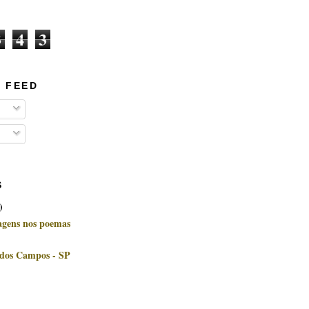
3
4
3
 FEED
S
)
uagens nos poemas
 dos Campos - SP