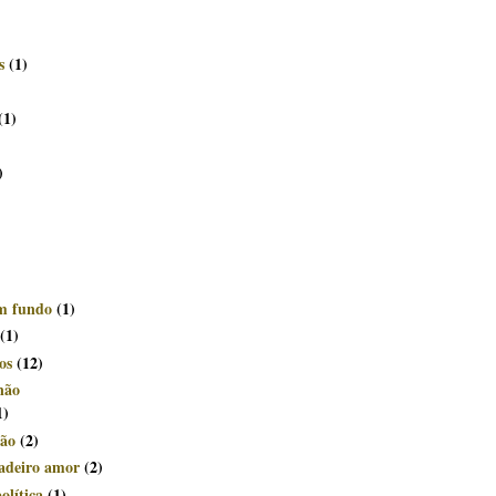
s
(1)
(1)
)
om fundo
(1)
(1)
os
(12)
não
1)
ção
(2)
dadeiro amor
(2)
olítica
(1)