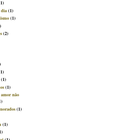
(1)
 dia
(1)
mismo
(1)
)
s
(2)
)
(1)
(1)
ãos
(1)
e amor não
1)
morados
(1)
m
(1)
1)
ai
(1)