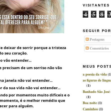
VISITANTES
4
5
8
SEGUIR POR
Postagens
 deixar de sorrir porque a tristeza 
Comentários
o seu coração.
o vão entender...
MEUS POST
e precisam de um sorriso não vão 
a poesia da vida
(1
as figuras de ling
a janela não vai entender...
(1)
 da sua vida não vai entender...
Banhado São José
ndo por momentos muito difíceis e o 
(1)
e momento, é o melhor remédio que 
Boa noite
(1)
ecer para alguém.
Caminhos
(1)