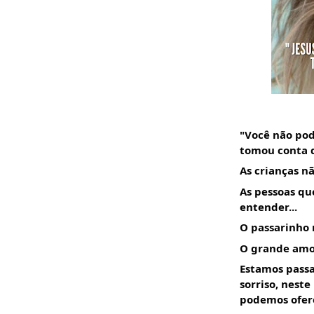
"Você não pode
tomou conta d
As crianças nã
As pessoas qu
entender...
O passarinho n
O grande amor
Estamos passa
sorriso, nest
podemos ofer