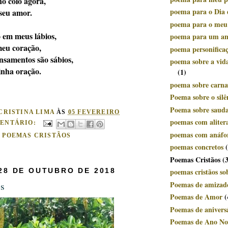
o colo agora,
poema para o Dia 
 seu amor.
poema para o meu
 em meus lábios,
poema para um a
eu coração,
poema personifica
nsamentos são sábios,
poema sobre a vid
inha oração.
(1)
poema sobre carnav
Poema sobre o silê
Poema sobre saud
CRISTINA LIMA
ÀS
05 FEVEREIRO
poemas com aliter
ENTÁRIO:
poemas com anáfo
:
POEMAS CRISTÃOS
poemas concretos
Poemas Cristãos
(
28 DE OUTUBRO DE 2018
poemas cristãos so
Poemas de amizad
os
Poemas de Amor
(
Poemas de anivers
Poemas de Ano No