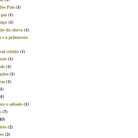
dos Pais
(1)
 pai
(1)
migo
(1)
ção da chuva
(1)
a e a primavera
al cristão
(1)
ncio
(1)
ade
(1)
ações
(1)
ras
(1)
(1)
35)
bre o sábado
(1)
e
(7)
43)
ário
(2)
vo
(2)