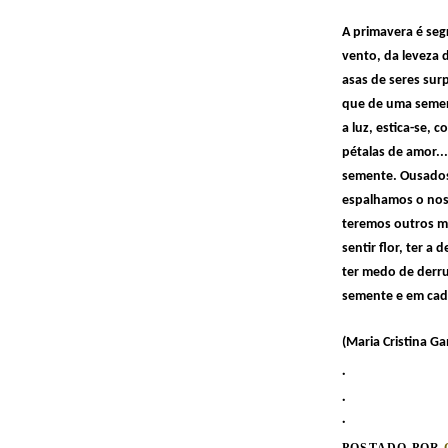
A primavera é seg
vento, da leveza d
asas de seres sur
que de uma semen
a luz, estica-se,
pétalas de amor..
semente. Ousados
espalhamos o nos
teremos outros m
sentir flor, ter a
ter medo de derru
semente e em cada
(Maria Cristina G
.
.
.
POSTADO POR