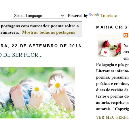
Powered by
Translate
 postagens com marcador
poema sobre a
MARIA CRIS
primavera
.
Mostrar todas as postagens
Na
IRA, 22 DE SETEMBRO DE 2016
cas
 DE SER FLOR...
em
Pedagogia e pós-g
Literatura infanto
poemas, pensament
poéticas e crônicas
dicas de revisão de
textos e poemas do
autoria, respeite os
autorais." Copyri
VER MEU PERF