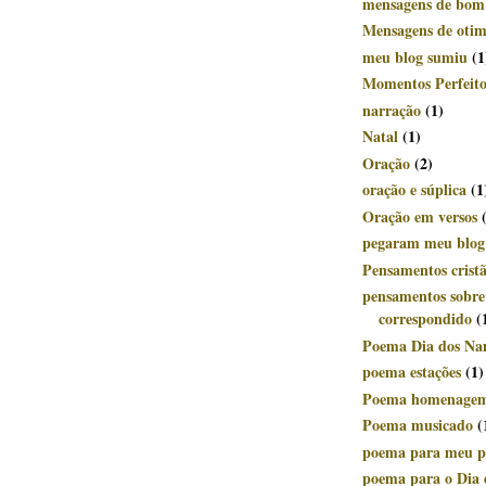
mensagens de bom
Mensagens de oti
meu blog sumiu
(1
Momentos Perfeito
narração
(1)
Natal
(1)
Oração
(2)
oração e súplica
(1
Oração em versos
pegaram meu blog
Pensamentos crist
pensamentos sobr
correspondido
(
Poema Dia dos Na
poema estações
(1)
Poema homenage
Poema musicado
(
poema para meu p
poema para o Dia 