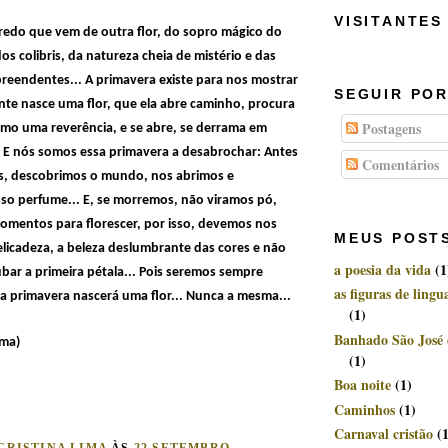
VISITANTES
redo que vem de outra flor, do sopro mágico do
os colibris, da natureza cheia de mistério e das
preendentes... A primavera existe para nos mostrar
SEGUIR POR
te nasce uma flor, que ela abre caminho, procura
Postagens
 como uma reverência, e se abre, se derrama em
. E nós somos essa primavera a desabrochar: Antes
Comentários
, descobrimos o mundo, nos abrimos e
so perfume... E, se morremos, não viramos pó,
omentos para florescer, por isso, devemos nos
MEUS POST
 delicadeza, a beleza deslumbrante das cores e não
a poesia da vida
(1
bar a primeira pétala... Pois seremos sempre
as figuras de ling
 primavera nascerá uma flor... Nunca a mesma...
(1)
Banhado São José
ama)
(1)
Boa noite
(1)
Caminhos
(1)
Carnaval cristão
(
CRISTINA LIMA
ÀS
22 SETEMBRO