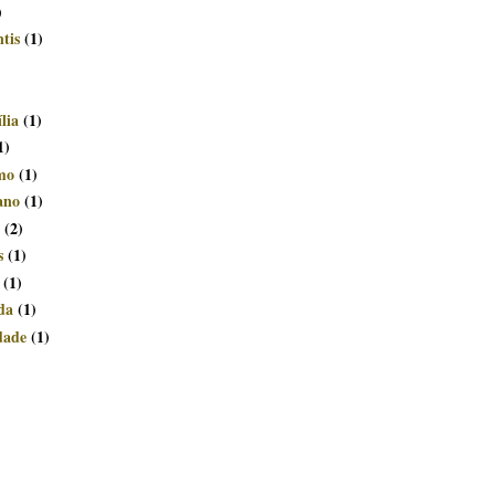
)
tis
(1)
lia
(1)
1)
smo
(1)
ano
(1)
(2)
s
(1)
(1)
da
(1)
dade
(1)