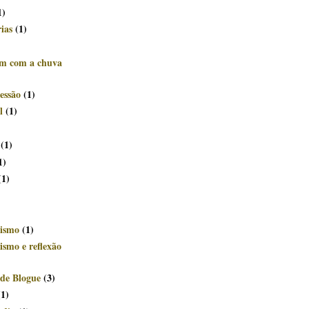
1)
rias
(1)
êm com a chuva
essão
(1)
l
(1)
(1)
1)
(1)
ismo
(1)
smo e reflexão
de Blogue
(3)
(1)