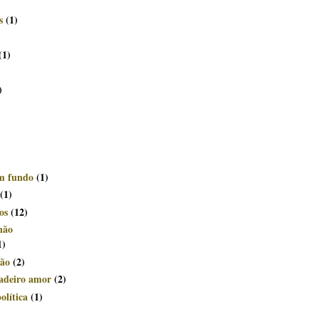
s
(1)
(1)
)
om fundo
(1)
(1)
os
(12)
não
1)
ção
(2)
dadeiro amor
(2)
olítica
(1)
)