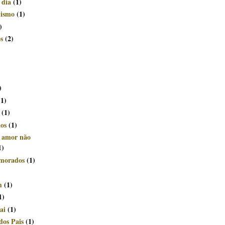
 dia
(1)
mismo
(1)
)
s
(2)
)
(1)
(1)
ãos
(1)
e amor não
1)
morados
(1)
m
(1)
1)
ai
(1)
dos Pais
(1)