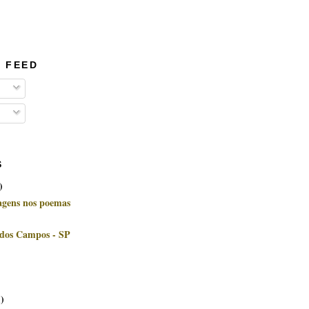
 FEED
S
)
uagens nos poemas
 dos Campos - SP
1)