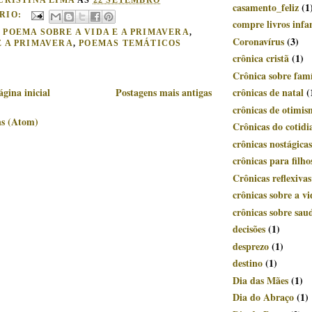
casamento_feliz
(1
RIO:
compre livros infan
:
POEMA SOBRE A VIDA E A PRIMAVERA
,
Coronavírus
(3)
 A PRIMAVERA
,
POEMAS TEMÁTICOS
crônica cristã
(1)
Crônica sobre famí
ágina inicial
Postagens mais antigas
crônicas de natal
(
crônicas de otimi
ns (Atom)
Crônicas do cotidi
crônicas nostágicas
crônicas para filho
Crônicas reflexivas
crônicas sobre a vi
crônicas sobre sau
decisões
(1)
desprezo
(1)
destino
(1)
Dia das Mães
(1)
Dia do Abraço
(1)