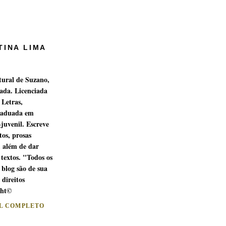
TINA LIMA
tural de Suzano,
ada. Licenciada
 Letras,
raduada em
-juvenil. Escreve
os, prosas
, além de dar
 textos. "Todos os
 blog são de sua
 direitos
ght©
IL COMPLETO