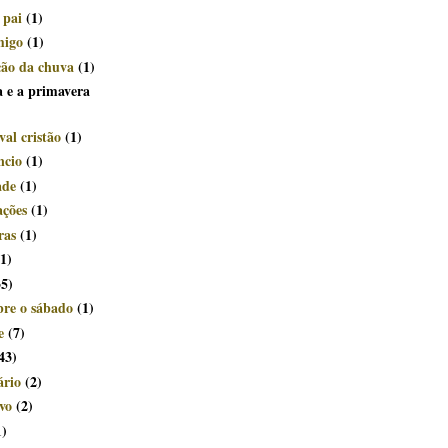
 pai
(1)
migo
(1)
ção da chuva
(1)
a e a primavera
al cristão
(1)
ncio
(1)
ade
(1)
ações
(1)
ras
(1)
(1)
35)
bre o sábado
(1)
e
(7)
43)
ário
(2)
vo
(2)
1)