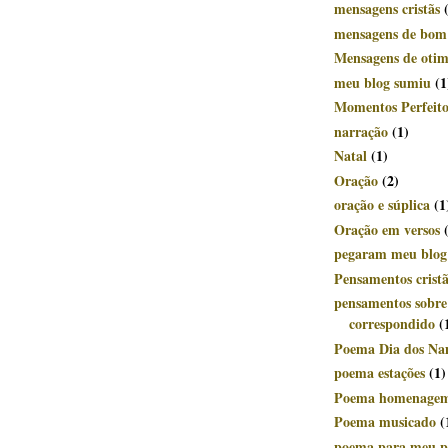
mensagens cristãs
mensagens de bom
Mensagens de oti
meu blog sumiu
(1
Momentos Perfeito
narração
(1)
Natal
(1)
Oração
(2)
oração e súplica
(1
Oração em versos
pegaram meu blog
Pensamentos crist
pensamentos sobr
correspondido
(
Poema Dia dos Na
poema estações
(1)
Poema homenage
Poema musicado
(
poema para meu p