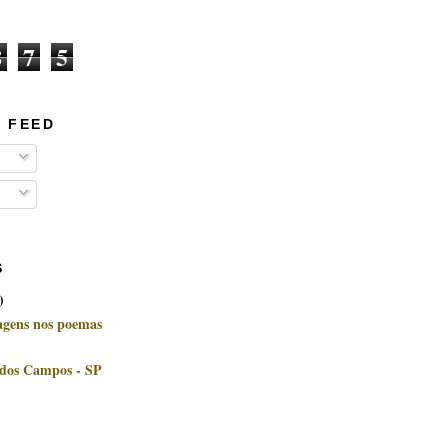
8
7
5
 FEED
S
)
uagens nos poemas
 dos Campos - SP