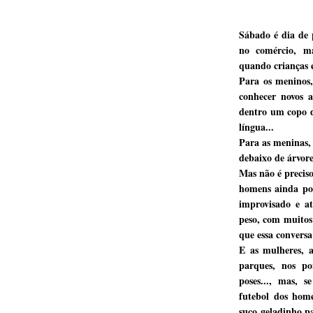
Sábado é dia de 
no comércio, ma
quando crianças e
Para os meninos,
conhecer novos 
dentro um copo d
língua...
Para as meninas, 
debaixo de árvores
Mas não é preciso
homens ainda po
improvisado e 
peso, com muitos 
que essa conversa
E as mulheres, a
parques, nos pon
poses..., mas, 
futebol dos hom
suco geladinho pa