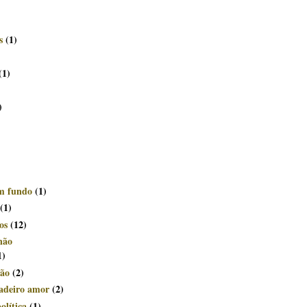
s
(1)
(1)
)
om fundo
(1)
(1)
os
(12)
não
1)
ção
(2)
dadeiro amor
(2)
olítica
(1)