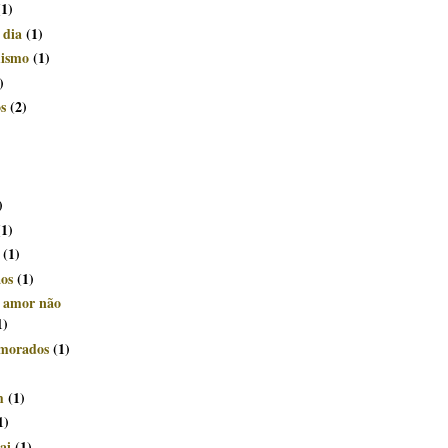
(1)
 dia
(1)
mismo
(1)
)
s
(2)
)
(1)
(1)
ãos
(1)
e amor não
1)
morados
(1)
m
(1)
1)
ai
(1)