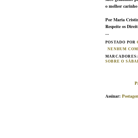
o melhor carinho
Por Maria Cristi
Respeite os Direi
...
POSTADO POR
NENHUM COM
MARCADORES
SOBRE O SÁB
P
Assinar:
Postage