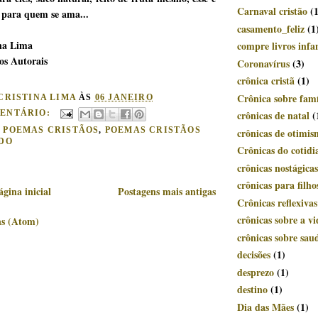
Carnaval cristão
(
 para quem se ama...
casamento_feliz
(1
na Lima
compre livros infan
tos Autorais
Coronavírus
(3)
crônica cristã
(1)
Crônica sobre famí
CRISTINA LIMA
ÀS
06 JANEIRO
ENTÁRIO:
crônicas de natal
(
:
POEMAS CRISTÃOS
,
POEMAS CRISTÃOS
crônicas de otimi
ADO
Crônicas do cotidi
crônicas nostágicas
crônicas para filho
ágina inicial
Postagens mais antigas
Crônicas reflexivas
crônicas sobre a vi
ns (Atom)
crônicas sobre sau
decisões
(1)
desprezo
(1)
destino
(1)
Dia das Mães
(1)