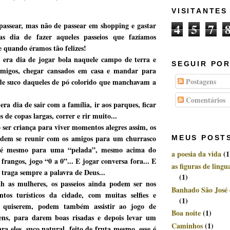
VISITANTES
4
5
7
passear, mas não de passear em shopping e gastar
s dia de fazer aqueles passeios que fazíamos
 quando éramos tão felizes!
 era dia de jogar bola naquele campo de terra e
SEGUIR POR
amigos, chegar cansados em casa e mandar para
Postagens
e suco daqueles de pó colorido que manchavam a
Comentários
era dia de sair com a família, ir aos parques, ficar
 de copas largas, correr e rir muito...
 ser criança para viver momentos alegres assim, os
dem se reunir com os amigos para um churrasco
MEUS POST
até mesmo para uma “pelada”, mesmo acima do
a poesia da vida
(1
frangos, jogo “0 a 0”... E jogar conversa fora... E
as figuras de ling
 traga sempre a palavra de Deus...
(1)
h as mulheres, os passeios ainda podem ser nos
Banhado São José
tos turísticos da cidade, com muitas selfies e
(1)
se quiserem, podem também assistir ao jogo de
Boa noite
(1)
ens, para darem boas risadas e depois levar um
Caminhos
(1)
ra eles, suco natural, feito de fruta mesmo, esse é