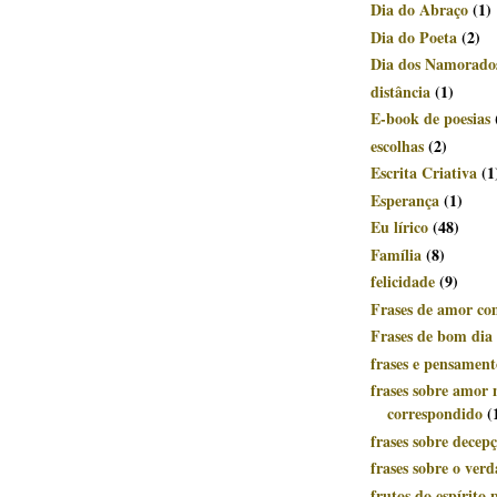
Dia do Abraço
(1)
Dia do Poeta
(2)
Dia dos Namorado
distância
(1)
E-book de poesias
escolhas
(2)
Escrita Criativa
(1
Esperança
(1)
Eu lírico
(48)
Família
(8)
felicidade
(9)
Frases de amor c
Frases de bom dia
frases e pensament
frases sobre amor 
correspondido
(
frases sobre decep
frases sobre o ver
frutos do espírito p