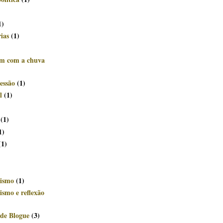
)
1)
rias
(1)
êm com a chuva
essão
(1)
l
(1)
(1)
1)
(1)
ismo
(1)
smo e reflexão
de Blogue
(3)