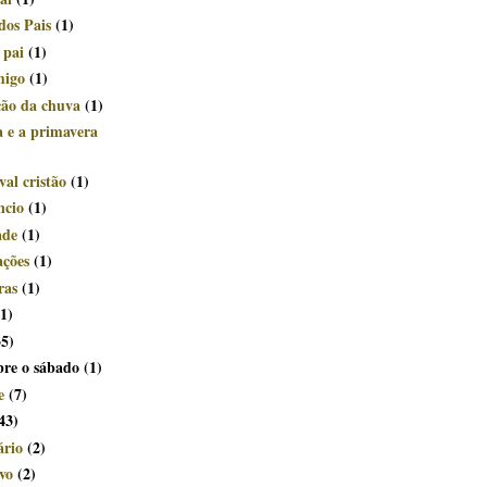
dos Pais
(1)
 pai
(1)
migo
(1)
ção da chuva
(1)
a e a primavera
al cristão
(1)
ncio
(1)
ade
(1)
ações
(1)
ras
(1)
(1)
35)
bre o sábado
(1)
e
(7)
43)
ário
(2)
vo
(2)