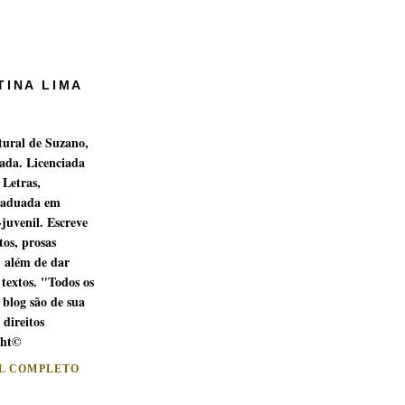
TINA LIMA
tural de Suzano,
ada. Licenciada
 Letras,
raduada em
-juvenil. Escreve
os, prosas
, além de dar
 textos. "Todos os
 blog são de sua
 direitos
ght©
IL COMPLETO