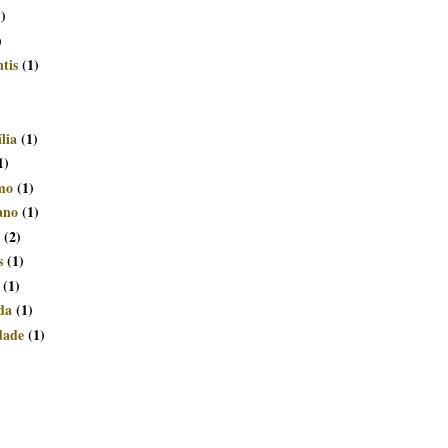
1)
)
tis
(1)
lia
(1)
1)
smo
(1)
ano
(1)
(2)
s
(1)
(1)
da
(1)
dade
(1)