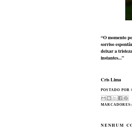
“O momento perf
sorriso espont
deixar a triste
instantes...”
Cris Lima
POSTADO POR
MARCADORES
NENHUM C