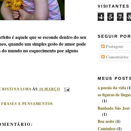
VISITANTES
4
5
7
eito é aquele que se esconde dentro do seu
SEGUIR POR
âneo, quando um simples gesto de amor pode
Postagens
za do mundo no esquecimento por alguns
Comentários
MEUS POST
a poesia da vida
(1
CRISTINA LIMA
ÀS
16 MARÇO
as figuras de ling
(1)
:
FRASES E PENSAMENTOS
Banhado São José
(1)
Boa noite
(1)
OMENTÁRIO:
Caminhos
(1)