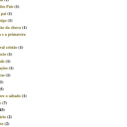
dos Pais
(1)
 pai
(1)
migo
(1)
ção da chuva
(1)
a e a primavera
al cristão
(1)
ncio
(1)
ade
(1)
ações
(1)
ras
(1)
(1)
35)
bre o sábado
(1)
e
(7)
43)
ário
(2)
vo
(2)