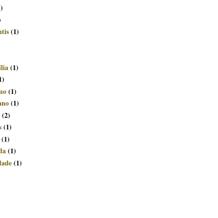
1)
)
tis
(1)
lia
(1)
1)
smo
(1)
ano
(1)
(2)
s
(1)
(1)
da
(1)
dade
(1)