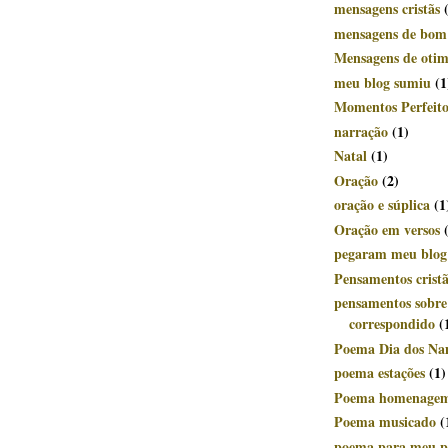
mensagens cristãs
mensagens de bom
Mensagens de oti
meu blog sumiu
(1
Momentos Perfeito
narração
(1)
Natal
(1)
Oração
(2)
oração e súplica
(1
Oração em versos
pegaram meu blog
Pensamentos crist
pensamentos sobr
correspondido
(
Poema Dia dos Na
poema estações
(1)
Poema homenage
Poema musicado
(
poema para meu p