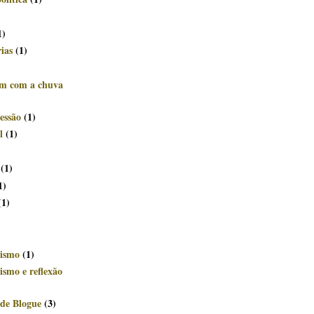
)
1)
rias
(1)
êm com a chuva
essão
(1)
l
(1)
(1)
1)
(1)
ismo
(1)
smo e reflexão
de Blogue
(3)