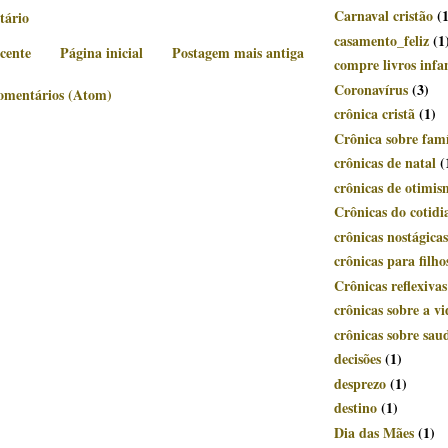
Carnaval cristão
(
tário
casamento_feliz
(1
cente
Página inicial
Postagem mais antiga
compre livros infan
Coronavírus
(3)
comentários (Atom)
crônica cristã
(1)
Crônica sobre famí
crônicas de natal
(
crônicas de otimi
Crônicas do cotidi
crônicas nostágicas
crônicas para filho
Crônicas reflexivas
crônicas sobre a vi
crônicas sobre sau
decisões
(1)
desprezo
(1)
destino
(1)
Dia das Mães
(1)