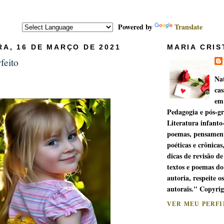
Powered by
Translate
RA, 16 DE MARÇO DE 2021
MARIA CRIS
feito
Na
cas
em
Pedagogia e pós-g
Literatura infanto
poemas, pensament
poéticas e crônicas
dicas de revisão de
textos e poemas do
autoria, respeite os
autorais." Copyri
VER MEU PERF