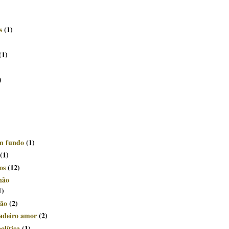
s
(1)
(1)
)
om fundo
(1)
(1)
os
(12)
não
1)
ção
(2)
dadeiro amor
(2)
olítica
(1)