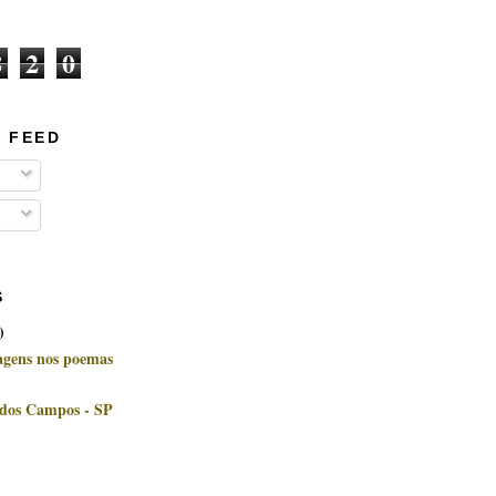
8
2
0
 FEED
S
)
uagens nos poemas
 dos Campos - SP