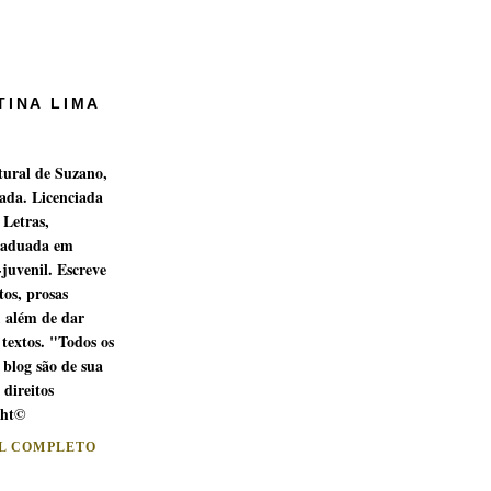
TINA LIMA
tural de Suzano,
ada. Licenciada
 Letras,
raduada em
-juvenil. Escreve
os, prosas
, além de dar
 textos. "Todos os
 blog são de sua
 direitos
ght©
IL COMPLETO