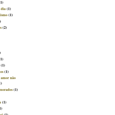
(1)
 dia
(1)
mismo
(1)
)
s
(2)
)
(1)
(1)
ãos
(1)
e amor não
1)
morados
(1)
m
(1)
1)
ai
(1)