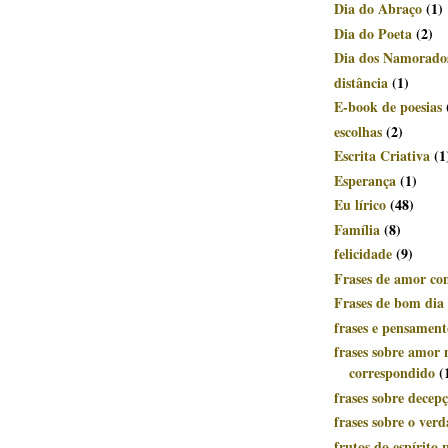
Dia do Abraço
(1)
Dia do Poeta
(2)
Dia dos Namorado
distância
(1)
E-book de poesias
escolhas
(2)
Escrita Criativa
(1
Esperança
(1)
Eu lírico
(48)
Família
(8)
felicidade
(9)
Frases de amor c
Frases de bom dia
frases e pensament
frases sobre amor 
correspondido
(
frases sobre decep
frases sobre o ver
frutos do espírito p