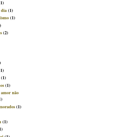
(1)
 dia
(1)
mismo
(1)
)
s
(2)
)
(1)
(1)
ãos
(1)
e amor não
1)
morados
(1)
m
(1)
1)
ai
(1)