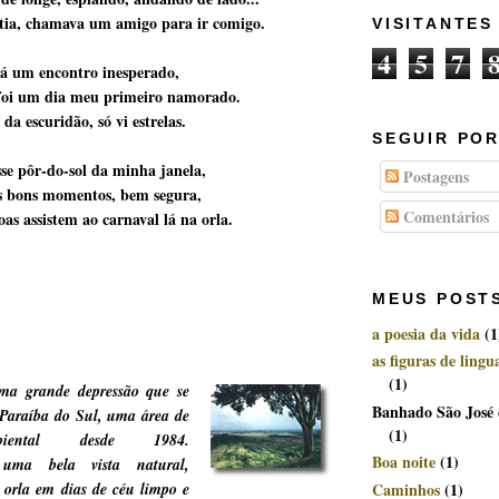
tia, chamava um amigo para ir comigo.
VISITANTES
4
5
7
 lá um encontro inesperado,
foi um dia meu primeiro namorado.
da escuridão, só vi estrelas.
SEGUIR POR
sse pôr-do-sol da minha janela,
Postagens
s bons momentos, bem segura,
Comentários
as assistem ao carnaval lá na orla.
MEUS POST
a poesia da vida
(1
as figuras de ling
(1)
a grande depressão que se
Banhado São José
 Paraíba do Sul, uma área de
(1)
biental desde 1984.
Boa noite
(1)
 uma bela vista natural,
Caminhos
(1)
 orla em dias de céu limpo e