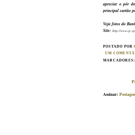
apreciar o pôr d
principal cartão 
Veja fotos do Ban
Site:
http://www.sjc.sp
POSTADO POR
UM COMENTÁ
MARCADORES
P
Assinar:
Postage