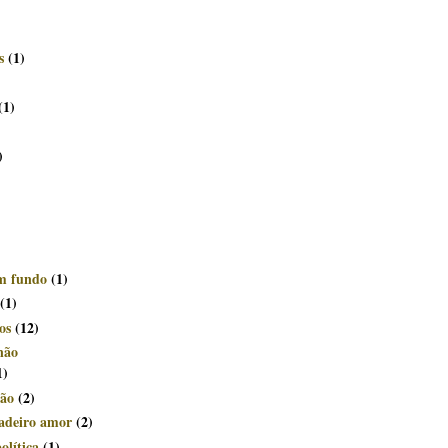
s
(1)
(1)
)
om fundo
(1)
(1)
os
(12)
não
1)
ção
(2)
dadeiro amor
(2)
olítica
(1)