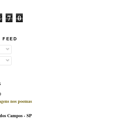
8
7
0
 FEED
S
)
uagens nos poemas
 dos Campos - SP