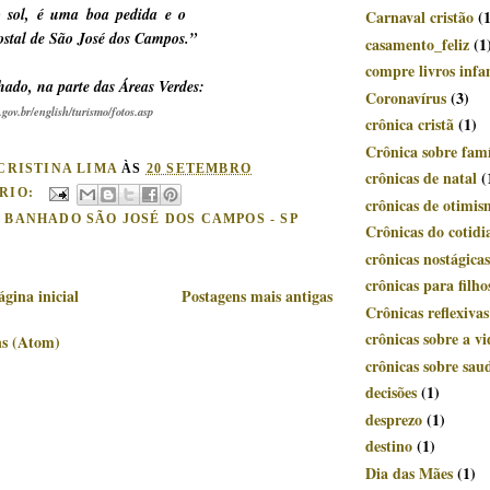
o sol, é uma boa pedida e o
Carnaval cristão
(
postal de São José dos Campos.”
casamento_feliz
(1
compre livros infan
hado, na parte das Áreas Verdes:
Coronavírus
(3)
.gov.br/english/turismo/fotos.asp
crônica cristã
(1)
Crônica sobre famí
CRISTINA LIMA
ÀS
20 SETEMBRO
crônicas de natal
(
RIO:
crônicas de otimi
:
BANHADO SÃO JOSÉ DOS CAMPOS - SP
Crônicas do cotidi
crônicas nostágicas
crônicas para filho
ágina inicial
Postagens mais antigas
Crônicas reflexivas
crônicas sobre a vi
ns (Atom)
crônicas sobre sau
decisões
(1)
desprezo
(1)
destino
(1)
Dia das Mães
(1)