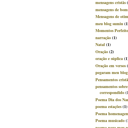
mensagens cristãs
mensagens de bom
Mensagens de oti
meu blog sumiu
(1
Momentos Perfeito
narração
(1)
Natal
(1)
Oração
(2)
oração e súplica
(1
Oração em versos
pegaram meu blog
Pensamentos crist
pensamentos sobr
correspondido
(
Poema Dia dos Na
poema estações
(1)
Poema homenage
Poema musicado
(
poema para meu p