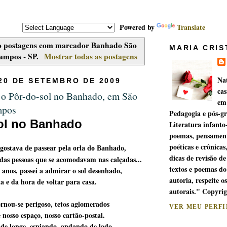
Powered by
Translate
 postagens com marcador
Banhado São
MARIA CRIS
ampos - SP
.
Mostrar todas as postagens
Na
20 DE SETEMBRO DE 2009
cas
o Pôr-do-sol no Banhado, em São
em
mpos
Pedagogia e pós-g
ol no Banhado
Literatura infanto
poemas, pensament
poéticas e crônicas
ostava de passear pela orla do Banhado,
dicas de revisão de
das pessoas que se acomodavam nas calçadas...
textos e poemas do
anos, passei a admirar o sol desenhado,
autoria, respeite os
a e da hora de voltar para casa.
autorais." Copyri
ornou-se perigoso, tetos aglomerados
VER MEU PERF
nosso espaço, nosso cartão-postal.
 de longe, espiando, andando de lado...