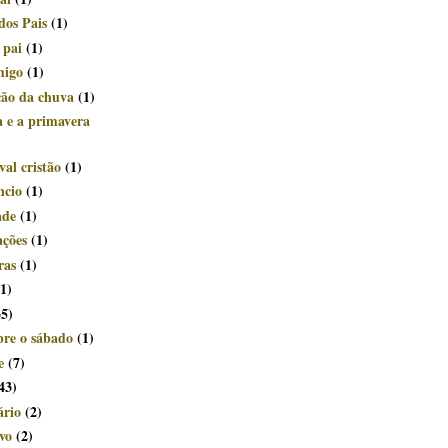
dos Pais
(1)
 pai
(1)
migo
(1)
ção da chuva
(1)
a e a primavera
al cristão
(1)
ncio
(1)
ade
(1)
ações
(1)
ras
(1)
(1)
35)
bre o sábado
(1)
e
(7)
43)
ário
(2)
vo
(2)