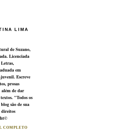
TINA LIMA
tural de Suzano,
ada. Licenciada
 Letras,
raduada em
-juvenil. Escreve
os, prosas
, além de dar
 textos. "Todos os
 blog são de sua
 direitos
ght©
IL COMPLETO