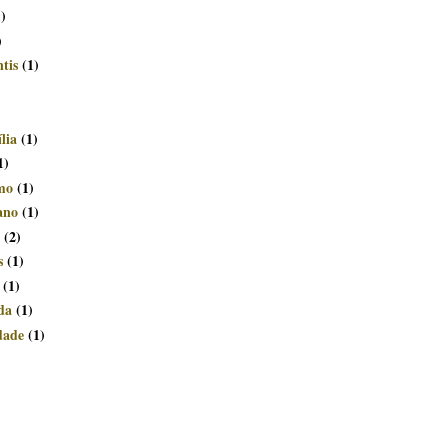
1)
)
tis
(1)
lia
(1)
1)
smo
(1)
ano
(1)
(2)
s
(1)
(1)
da
(1)
dade
(1)