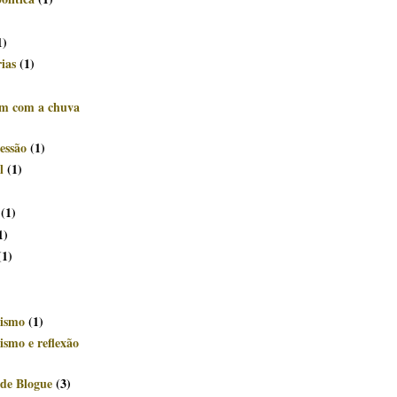
)
1)
rias
(1)
êm com a chuva
essão
(1)
l
(1)
(1)
1)
(1)
ismo
(1)
smo e reflexão
de Blogue
(3)