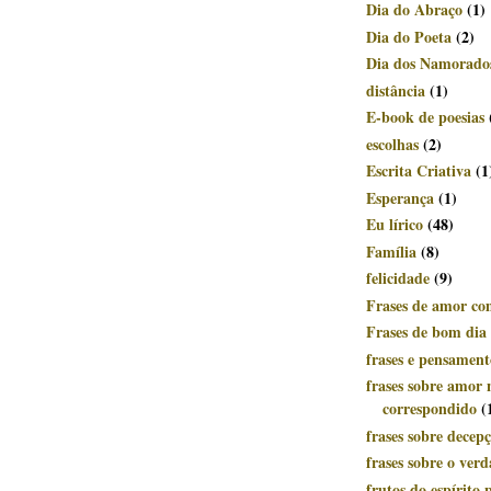
Dia do Abraço
(1)
Dia do Poeta
(2)
Dia dos Namorado
distância
(1)
E-book de poesias
escolhas
(2)
Escrita Criativa
(1
Esperança
(1)
Eu lírico
(48)
Família
(8)
felicidade
(9)
Frases de amor c
Frases de bom dia
frases e pensament
frases sobre amor 
correspondido
(
frases sobre decep
frases sobre o ver
frutos do espírito p