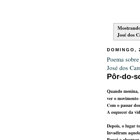
Mostrando
José dos C
DOMINGO, 
Poema sobre 
José dos Ca
Pôr-do-s
Quando menina, g
ver o movimento 
Com o passar dos 
A esquecer da vid
Depois, o lugar t
Invadiram aquele 
Passei a observar