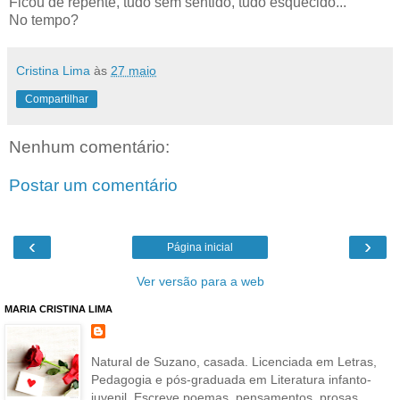
Ficou de repente, tudo sem sentido, tudo esquecido...
No tempo?
Cristina Lima
às
27 maio
Compartilhar
Nenhum comentário:
Postar um comentário
‹
›
Página inicial
Ver versão para a web
MARIA CRISTINA LIMA
Natural de Suzano, casada. Licenciada em Letras,
Pedagogia e pós-graduada em Literatura infanto-
juvenil. Escreve poemas, pensamentos, prosas