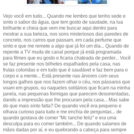
Vejo você em tudo... Quando me lembro que tenho sede e
sinto o sabor da água, que tem gosto de saudade, na lua
brilhante e cheia que vem me buscar aqui dentro para
mostrar a sua beleza, nos sons misteriosos das paredes de
concreto, nos carros que passam, em cada perfume que
sinto e que me remete a algo que já foi um dia... Quando de
repente a TV muda de canal porque já está programada
para filmes que eu gosto e ficaria chateada de perder... Você
se faz presente nos bilhetes espalhados pela casa, nas
frutas coloridas e em tudo que é saudável e faz bem para o
corpo e a mente... Está presente nas árvores com seus
longos galhos que nos fazem olhar o céu, nos pássaros que
voam em grupos, ou naqueles solitários que ficam na minha
janela, nas pequenas formigas que parecem desorientadas,
dando a impressão que lhe procuram pela casa... Mas sabe
do que mais sinto falta? De quando você era pequeno e
olhava curioso para tudo e me enchia de perguntas... de
quando gostava de comer “Mc lanche feliz” e era uma
desculpa para eu comer também... De quando saíamos de
mãos dadas por aí, e eu quebrando a cabeça para sempre