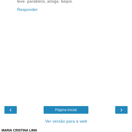
leve. parabéns, amiga. beijos.
Responder
‹
›
Página inicial
Ver versão para a web
MARIA CRISTINA LIMA