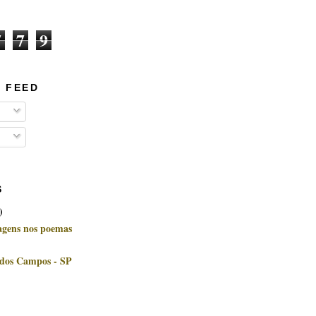
7
7
9
 FEED
S
)
uagens nos poemas
 dos Campos - SP