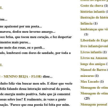
Gosto da chuva
(1
IL
histórias infantis
(
ilustração de histó
sse...
Infância
(1)
 apaixonei por um poeta...
lembranças que v
rimavera, desfez meu inverno amargo...
(1)
doce brisa, que tocou meu coração, e fez despertar
Liberdade de Expr
imentos mais puros...
livro infantojuveni
o meio das rosas, eu o perdi...
Livros infantis
(1)
indo, lembrarei com dores de saudade, por toda a
Livros na Amazon
longe dos amigos
(
IL
Manoel de Barros
máscaras
(1)
 - MENINO BEIJA - FLOR)
disse...
Max Lucado
(1)
Muito feliz vim buscar meu selo. E dizer que vocêe
Mensagem de otim
feliz falando dessa interação universal da poesia,
Mensagem de otimi
 de energia muito positiva. Sabe que já comentei
(25)
soas sobre isso? E realmente, ás vezes a gente
Mensagem pessoal 
sação. 'Parece que essa poesia foi feita por mim.