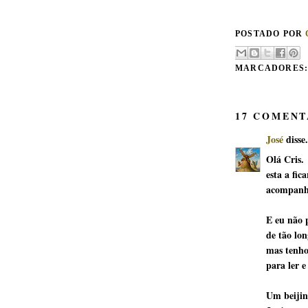
POSTADO POR
MARCADORES
17 COMENT
José
disse.
Olá Cris.
esta a fic
acompanh
E eu não p
de tão lon
mas tenho
para ler 
Um beiji