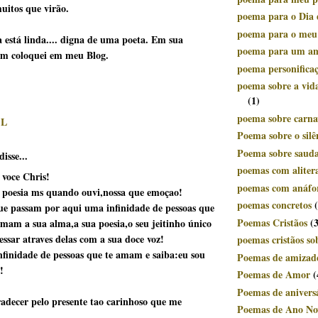
uitos que virão.
poema para o Dia 
poema para o meu
a está linda.... digna de uma poeta. Em sua
poema para um a
m coloquei em meu Blog.
poema personifica
poema sobre a vid
(1)
poema sobre carnav
IL
Poema sobre o silê
Poema sobre saud
isse...
poemas com aliter
 voce Chris!
poemas com anáfo
 poesia ms quando ouvi,nossa que emoçao!
poemas concretos
ue passam por aqui uma infinidade de pessoas que
Poemas Cristãos
(
am a sua alma,a sua poesia,o seu jeitinho único
essar atraves delas com a sua doce voz!
poemas cristãos so
finidade de pessoas que te amam e saiba:eu sou
Poemas de amizad
!
Poemas de Amor
(
Poemas de anivers
adecer pelo presente tao carinhoso que me
Poemas de Ano No