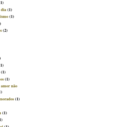
(1)
 dia
(1)
mismo
(1)
)
s
(2)
)
(1)
(1)
ãos
(1)
e amor não
1)
morados
(1)
m
(1)
1)
ai
(1)