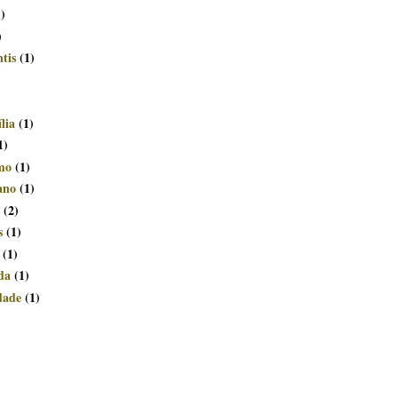
1)
)
tis
(1)
lia
(1)
1)
smo
(1)
ano
(1)
(2)
s
(1)
(1)
da
(1)
dade
(1)