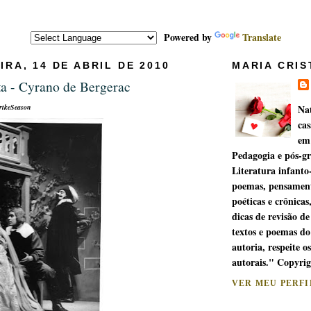
Powered by
Translate
IRA, 14 DE ABRIL DE 2010
MARIA CRIS
a - Cyrano de Bergerac
rtkeSeason
Na
cas
em
Pedagogia e pós-g
Literatura infanto
poemas, pensament
poéticas e crônicas
dicas de revisão de
textos e poemas do
autoria, respeite os
autorais." Copyri
VER MEU PERF