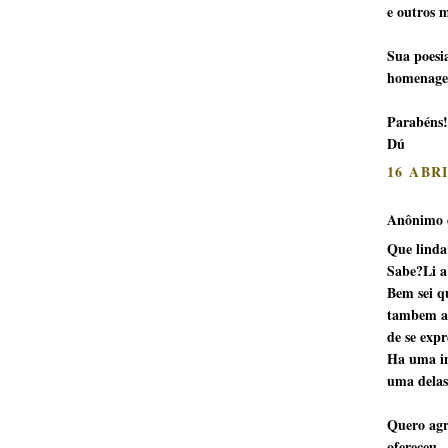
e outros m
Sua poesi
homenage
Parabéns!
Dú
16 ABR
Anônimo d
Que linda
Sabe?Li a
Bem sei q
tambem am
de se expr
Ha uma in
uma delas
Quero agr
ofereceu.