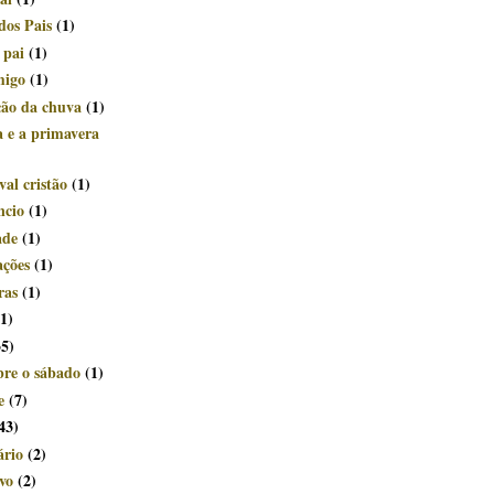
dos Pais
(1)
 pai
(1)
migo
(1)
ção da chuva
(1)
a e a primavera
al cristão
(1)
ncio
(1)
ade
(1)
ações
(1)
ras
(1)
(1)
35)
bre o sábado
(1)
e
(7)
43)
ário
(2)
vo
(2)