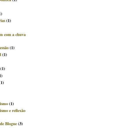
)
1)
rias
(1)
êm com a chuva
essão
(1)
l
(1)
(1)
1)
(1)
ismo
(1)
smo e reflexão
de Blogue
(3)