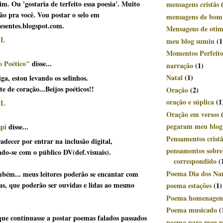
m. Ou 'gostaria de terfeito essa poesia'. Muito
mensagens cristãs
jão pra você. Vou postar o selo em
mensagens de bom
esentes.blogspot.com.
Mensagens de oti
IL
meu blog sumiu
(1
Momentos Perfeito
 Poético"
disse...
narração
(1)
Natal
(1)
ga, estou levando os selinhos.
e de coração...Beijos poéticos!!
Oração
(2)
oração e súplica
(1
IL
Oração em versos
pegaram meu blog
pi
disse...
Pensamentos crist
adecer por entrar na inclusão digital,
pensamentos sobr
do-se com o público DV(def.visuais).
correspondido
(
Poema Dia dos Na
bém... meus leitores poderão se encantar com
ias, que poderão ser ouvidas e lidas ao mesmo
poema estações
(1)
Poema homenage
Poema musicado
(
que continuasse a postar poemas falados passados
poema para meu p