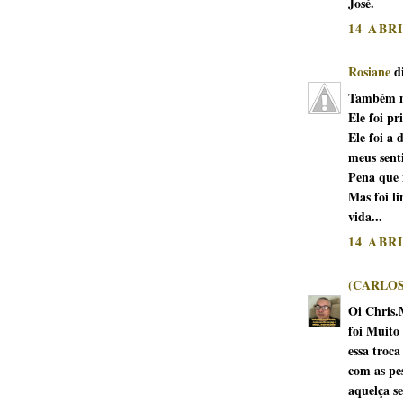
José.
14 ABR
Rosiane
di
Também me
Ele foi p
Ele foi a 
meus sent
Pena que n
Mas foi l
vida...
14 ABR
(CARLOS
Oi Chris.
foi Muito 
essa troca
com as pes
aquelça se