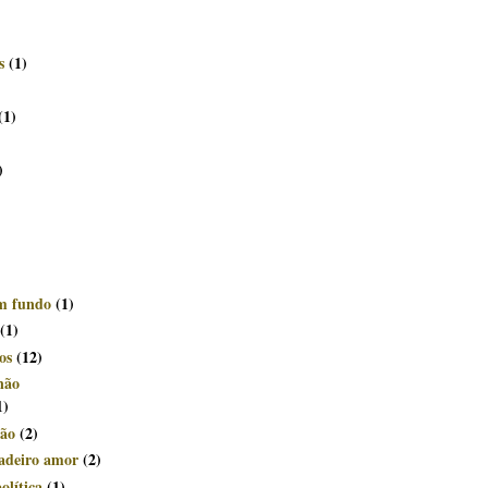
s
(1)
(1)
)
om fundo
(1)
(1)
os
(12)
não
1)
ção
(2)
dadeiro amor
(2)
olítica
(1)