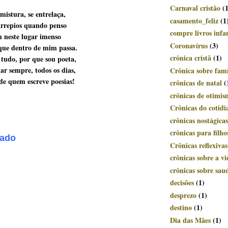
Carnaval cristão
(
mistura, se entrelaça,
casamento_feliz
(1
rrepios quando penso
compre livros infan
m neste lugar imenso
Coronavírus
(3)
que dentro de mim passa.
crônica cristã
(1)
 tudo, por que sou poeta,
r sempre, todos os dias,
Crônica sobre famí
de quem escreve poesias!
crônicas de natal
(
crônicas de otimi
Crônicas do cotidi
crônicas nostágicas
crônicas para filho
lado
Crônicas reflexivas
crônicas sobre a vi
crônicas sobre sau
decisões
(1)
desprezo
(1)
destino
(1)
Dia das Mães
(1)