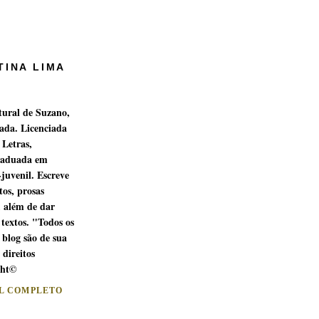
TINA LIMA
tural de Suzano,
ada. Licenciada
 Letras,
raduada em
-juvenil. Escreve
os, prosas
, além de dar
 textos. "Todos os
 blog são de sua
 direitos
ght©
IL COMPLETO