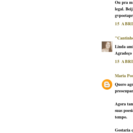
Ou pra mi
legal. Bei
gvpoetapr
15 ABR
"Cantinho
Linda ami
Agradeço t
15 ABR
Maria Pos
Quero agr
preocupan
Agora tam
suas poes
tempo.
Gostaria 