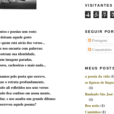
VISITANTES
4
5
7
tos e poesias sem rosto
SEGUIR POR
 deixam aquele gosto
Postagens
 quem está atrás dos versos...
 nos encanta com palavras:
Comentários
ostram sua identidade,
 em imagens paradas,
ores, cachoeiras e mais nada...
MEUS POST
namos pelo poeta que escreve,
a poesia da vida
(1
que o retrata profundamente,
as figuras de ling
o ali refletidos nos seus versos
(1)
udo fica confuso em nossa mente,
Banhado São José
ar, e nos assalta um grande dilema:
(1)
escreveu aquele poema?
Boa noite
(1)
Caminhos
(1)