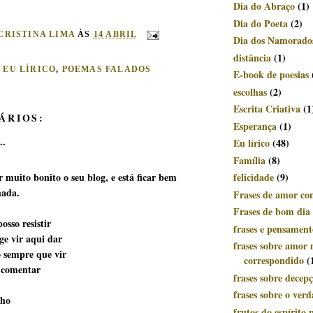
Dia do Abraço
(1)
Dia do Poeta
(2)
CRISTINA LIMA
ÀS
14 ABRIL
Dia dos Namorado
distância
(1)
:
EU LÍRICO
,
POEMAS FALADOS
E-book de poesias
escolhas
(2)
Escrita Criativa
(1
ÁRIOS:
Esperança
(1)
..
Eu lírico
(48)
Família
(8)
ar muito bonito o seu blog, e está ficar bem
felicidade
(9)
ada.
Frases de amor c
Frases de bom dia
osso resistir
frases e pensament
ge vir aqui dar
frases sobre amor 
 sempre que vir
correspondido
(
e comentar
frases sobre decep
frases sobre o ver
nho
frutos do espírito p