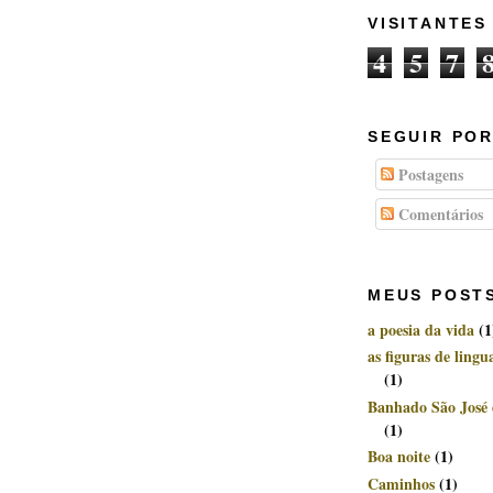
VISITANTES
4
5
7
SEGUIR POR
Postagens
Comentários
MEUS POST
a poesia da vida
(1
as figuras de ling
(1)
Banhado São José
(1)
Boa noite
(1)
Caminhos
(1)