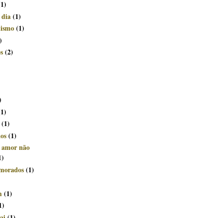
(1)
 dia
(1)
mismo
(1)
)
s
(2)
)
(1)
(1)
ãos
(1)
e amor não
1)
morados
(1)
m
(1)
1)
ai
(1)