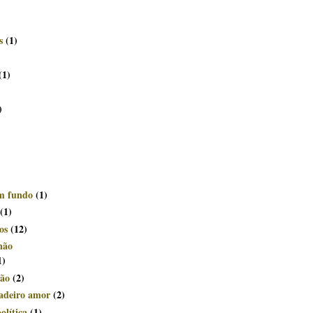
s
(1)
(1)
)
om fundo
(1)
(1)
os
(12)
não
1)
ção
(2)
dadeiro amor
(2)
olítica
(1)