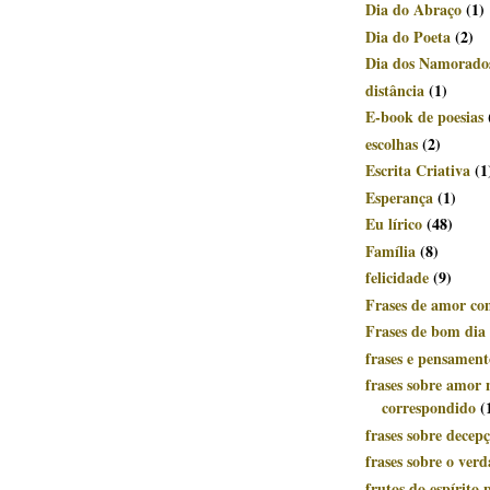
Dia do Abraço
(1)
Dia do Poeta
(2)
Dia dos Namorado
distância
(1)
E-book de poesias
escolhas
(2)
Escrita Criativa
(1
Esperança
(1)
Eu lírico
(48)
Família
(8)
felicidade
(9)
Frases de amor c
Frases de bom dia
frases e pensament
frases sobre amor 
correspondido
(
frases sobre decep
frases sobre o ver
frutos do espírito p