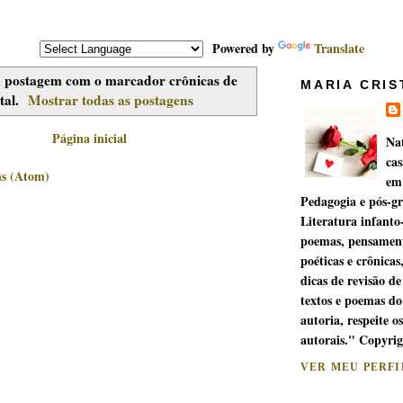
Powered by
Translate
postagem com o marcador
crônicas de
MARIA CRIS
tal
.
Mostrar todas as postagens
Página inicial
Na
cas
ns (Atom)
em
Pedagogia e pós-g
Literatura infanto
poemas, pensament
poéticas e crônicas
dicas de revisão de
textos e poemas do
autoria, respeite os
autorais." Copyri
VER MEU PERF