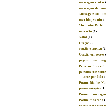
mensagens cristãs
mensagens de bom
Mensagens de oti
meu blog sumiu
(1
Momentos Perfeito
narração
(1)
Natal
(1)
Oração
(2)
oração e súplica
(1
Oração em versos
pegaram meu blog
Pensamentos crist
pensamentos sobr
correspondido
(
Poema Dia dos Na
poema estações
(1)
Poema homenage
Poema musicado
(
poema para meu p