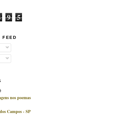
8
9
5
 FEED
S
)
uagens nos poemas
 dos Campos - SP