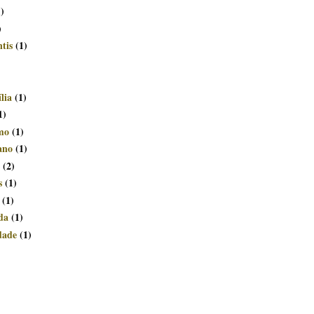
1)
)
tis
(1)
lia
(1)
1)
smo
(1)
ano
(1)
(2)
s
(1)
(1)
da
(1)
dade
(1)