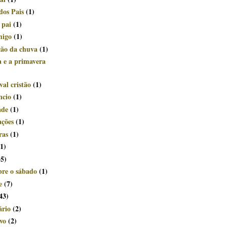
dos Pais
(1)
 pai
(1)
migo
(1)
ção da chuva
(1)
a e a primavera
al cristão
(1)
ncio
(1)
ade
(1)
ações
(1)
ras
(1)
(1)
35)
bre o sábado
(1)
e
(7)
43)
ário
(2)
vo
(2)