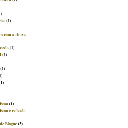
)
1)
rias
(1)
êm com a chuva
essão
(1)
l
(1)
(1)
1)
(1)
ismo
(1)
smo e reflexão
de Blogue
(3)