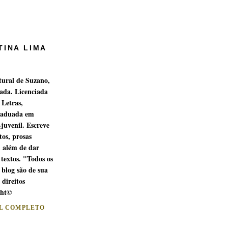
TINA LIMA
tural de Suzano,
ada. Licenciada
 Letras,
raduada em
-juvenil. Escreve
os, prosas
, além de dar
 textos. "Todos os
 blog são de sua
 direitos
ght©
IL COMPLETO